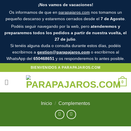
¡Nos vamos de vacaciones!
Os informamos de que en
parapajaros.com
nos tomamos un
pequeño descanso y estaremos cerrados desde el
7 de Agosto
.
Podéis seguir navegando por la web, pero
atenderemos y
Atención:
prepararemos todos los pedidos a partir de nuestra vuelta, el
Este
27 de julio
.
sitio
Si tenéis alguna duda o consulta durante estos días, podéis
cuenta
escribirnos a
gestion@parapajaros.com
o escribirnos al
WhatsApp del
650468651
y os responderemos lo antes posible.
con
un
Saltar
BIENVENIDOS A PARAPAJAROS.COM
sistema
al
de
contenido
0
accesibilidad.
Inicio
/
Complementos