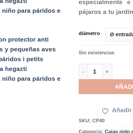
especialmente e
pájaros a tu jardí
diámetro
Sin existencias
Caja nido Cubic par
AÑAD
Añadir 
SKU:
CP40
Categoría:
Cajas nido 