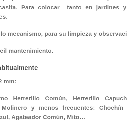
casita. Para colocar tanto en jardines 
es.
illo mecanismo, para su limpieza y observac
ácil mantenimiento.
abitualmente
32 mm
:
mo Herrerillo Común, Herrerillo Capuch
 Molinero y menos frecuentes: Chochín
zul, Agateador Común, Mito…