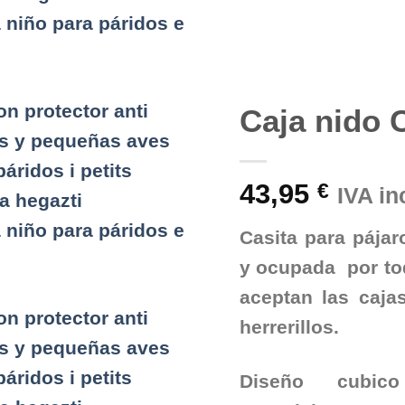
lista de
deseos
Caja nido 
43,95
€
IVA in
Casita para pája
y ocupada por to
aceptan las caj
herrerillos.
Diseño cubic