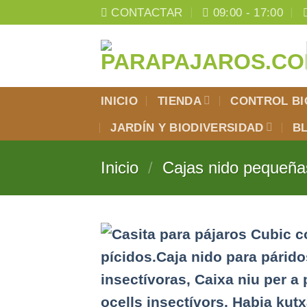
Saltar
CONTACTAR
09:00 - 17:00
al
contenido
Atención:
INICIO
TIENDA
CONTROL BI
Este
JARDÍN Y BIODIVERSIDAD
B
sitio
Inicio
/
Cajas nido pequeña
cuenta
con
un
sistema
de
accesibilidad.
pulse