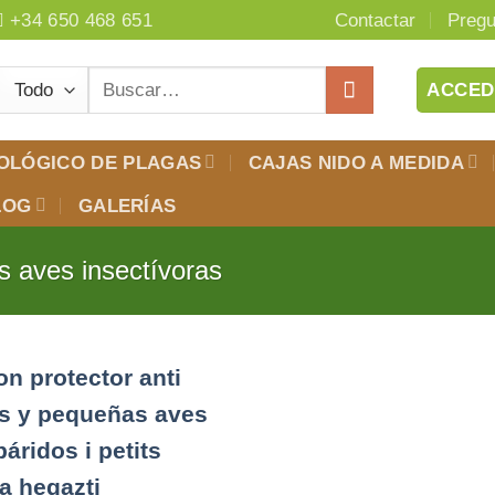
+34 650 468 651
Contactar
Pregu
Buscar
ACCED
por:
OLÓGICO DE PLAGAS
CAJAS NIDO A MEDIDA
LOG
GALERÍAS
s aves insectívoras
Añadir
a la